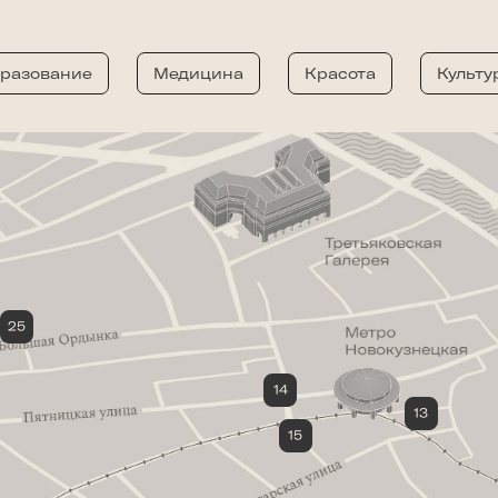
разование
Медицина
Красота
Культу
25
Correa's
14
Meatless
13
Северэ
15
Джонджоли