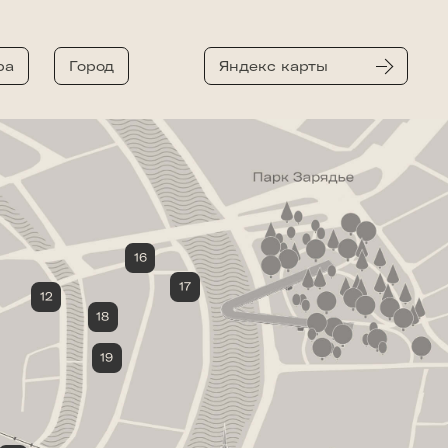
ра
Город
Яндекс карты
16
Балчуг Гриль
17
Санпиро
12
Mitzva Bar
18
Touch Moscow
19
Sadovnicheskaya
вер