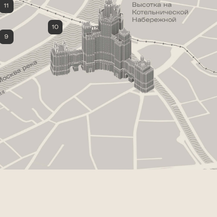
11
Карлсон
10
Community
9
Иль Помидоро