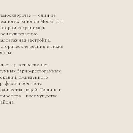
Замоскворечье — один из
немногих районов Москвы, в
отором сохранилась
преимущественно
алоэтажная застройка,
сторические здания и тихие
лицы.
десь практически нет
шумных барно-ресторанных
локаций, оживленного
рафика и большого
оличества людей. Тишина и
атмосфера – преимущество
айона.