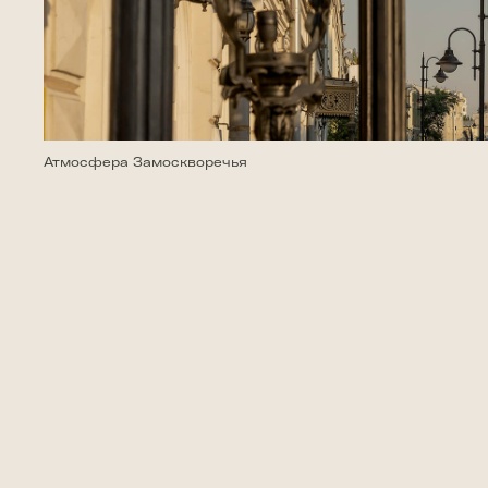
Атмосфера Замоскворечья