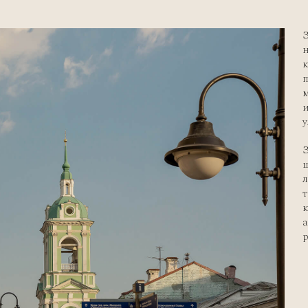
к
м
и
у
З
т
к
р